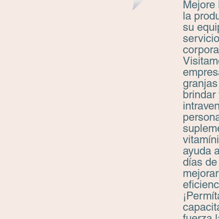
Mejore 
la prod
su equi
servici
corporat
Visitam
empres
granjas
brindar
intrave
persona
suplem
vitamín
ayuda a
días de
mejorar
eficienc
¡Permí
capacit
fuerza 