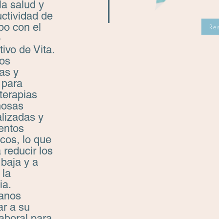
la salud y
uctividad de
po con el
Re
o
ivo de Vita.
os
as y
 para
 terapias
nosas
lizadas y
entos
icos, lo que
 reducir los
 baja y a
 la
ia.
tanos
ar a su
laboral para