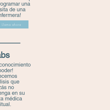
rogramar una
isita de una
nfermera!
Llama ahora
abs
 conocimiento
poder!
ecemos
lisis que
zás no
enga en su
ita médica
itual.