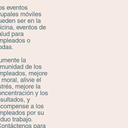
os eventos
rupales móviles
ueden ser en la
ficina, eventos de
alud para
mpleados o
odas.
umente la
nmunidad de los
mpleados, mejore
 moral, alivie el
strés, mejore la
oncentración y los
esultados, y
ecompense a los
mpleados por su
rduo trabajo.
Contáctenos para