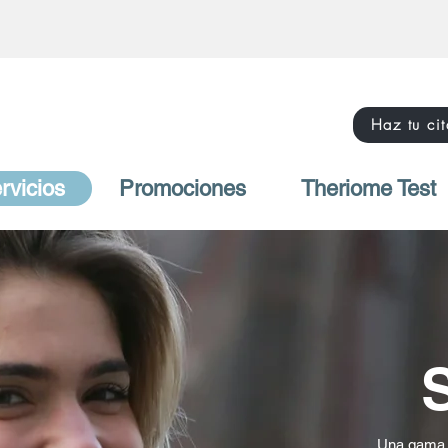
Haz tu cit
rvicios
Promociones
Theriome Test
Una gama d