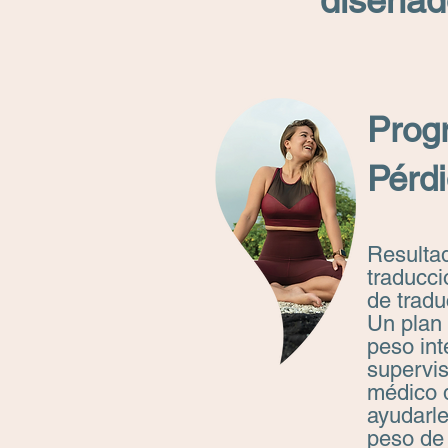
diseñado
Prog
Pérd
Resulta
traducc
de tradu
Un plan
peso int
supervi
médico 
ayudarle
peso de