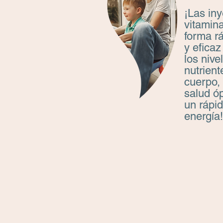
¡Las in
vitamin
forma rá
y efica
los nive
nutrient
cuerpo,
salud ó
un rápi
energía!