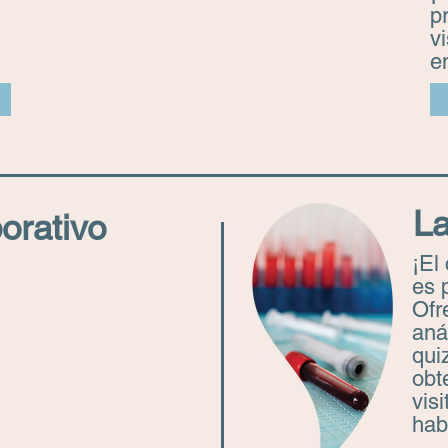
p
v
e
.
L
orativo
¡El
es 
Ofr
aná
qui
obt
vis
hab