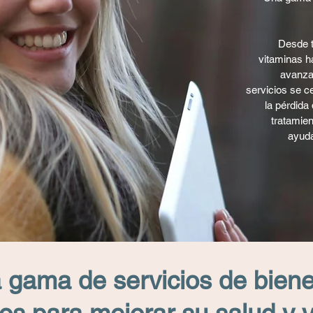
Desde t
vitaminas h
avanza
servicios se ce
la pérdida
tratamie
ayuda
 gama de servicios de biene