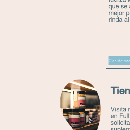
que se 
mejor p
rinda a
Contáctan
Tie
Visita 
en Full
solicita
suplem