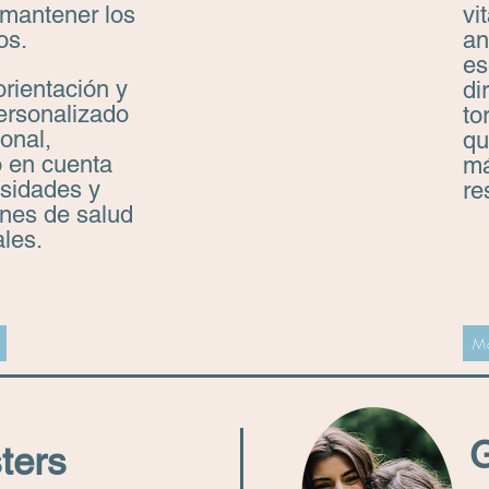
 mantener los
vi
os.
an
es
orientación y
di
ersonalizado
to
ional,
qu
o en cuenta
má
esidades y
re
ones de salud
ales.
Má
ters