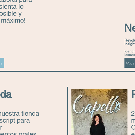
sienta lo
osible y
l máximo!
N
Revolu
Insigh
Identi
issues
os
Más 
nda
nuestra tienda
2
script para
m
r
C
entos orales
e