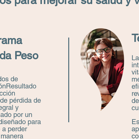
s para mejorar su salud y vi
T
rama
ida Peso
La
in
vi
dos de
mé
iónResultado
ef
cción
re
 de pérdida de
de
egral y
cu
sado por un
diseñado para
Es
 a perder
ap
 manera
co