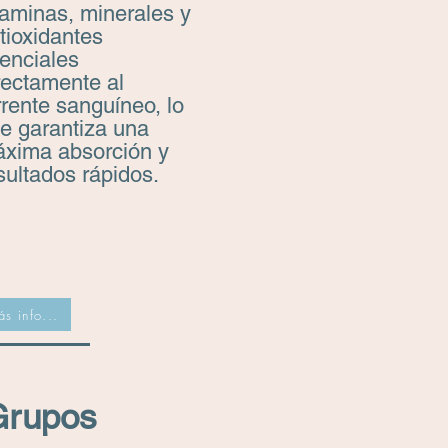
taminas, minerales y
tioxidantes
enciales
rectamente al
rrente sanguíneo, lo
e garantiza una
xima absorción y
sultados rápidos.
s info...
Grupos