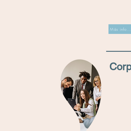
Más info..
Corp