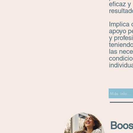
eficaz y
resultad
Implica 
apoyo p
y profes
teniend
las nec
condici
individu
Más info...
Boos