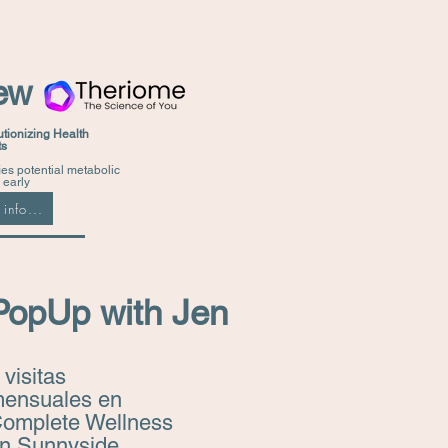
ew
tionizing Health
ts
fies potential metabolic
 early
info...
PopUp with Jen
 visitas
ensuales en
omplete Wellness
n Sunnyside.