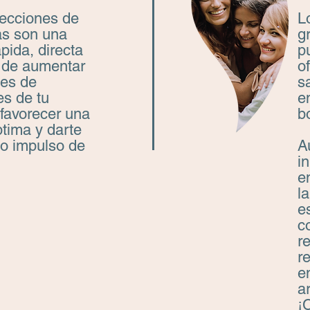
yecciones de
L
as son una
g
pida, directa
p
z de aumentar
o
les de
s
es de tu
e
 favorecer una
b
ptima y darte
do impulso de
A
i
e
la
e
c
r
r
e
a
¡